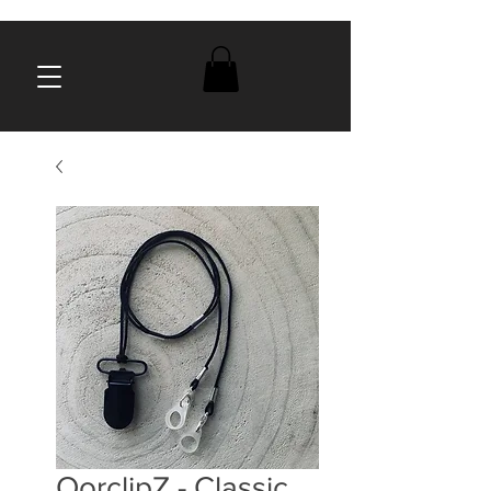
OorclipZ - Classic