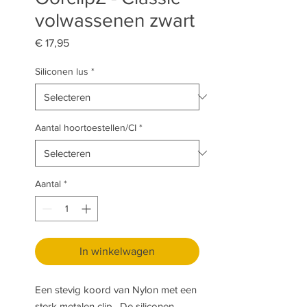
volwassenen zwart
Prijs
€ 17,95
Siliconen lus
*
Aantal hoortoestellen/CI
*
Aantal
*
In winkelwagen
Een stevig koord van Nylon met een
sterk metalen clip. De siliconen