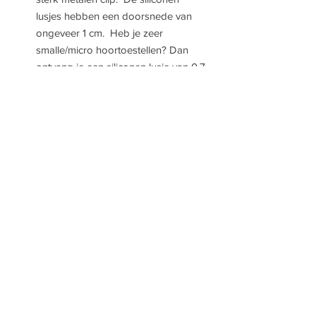
lusjes hebben een doorsnede van
ongeveer 1 cm. Heb je zeer
smalle/micro hoortoestellen? Dan
ontvang je een siliconen lusje van 0.7
mm. Dit kun je aangeven tijdens het
bestelproces.
Draag je maar 1 CI of 1 hoortoestel?
Geen enkel probleem. Deze maak ik
voor jou op maat.
* totale lengte van het koord is
76 cm.
OORCLIPZ.
Anna
HANSTÉ .
INFO@OORCLIPZ.NL