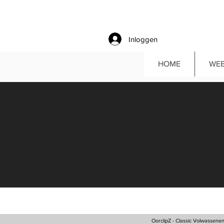
Inloggen
HOME
WE
OorclipZ - Classic Volwassene