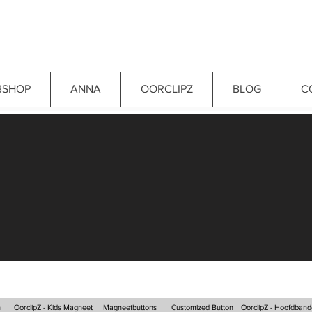
BSHOP
ANNA
OORCLIPZ
BLOG
C
n
OorclipZ - Kids Magneet
Magneetbuttons
Customized Button
OorclipZ - Hoofdban