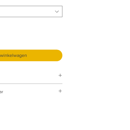
 winkelwagen
ar
ij de bestelling onder
aak ik het hoofdbandje kleiner.