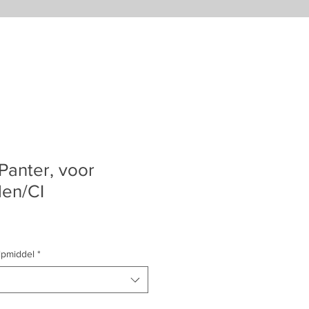
anter, voor
len/CI
lpmiddel
*