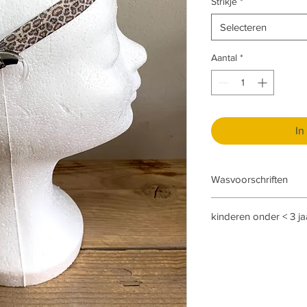
Strikje
*
Selecteren
Aantal
*
In
Wasvoorschriften
Alleen handwas
kinderen onder < 3 ja
Graag even aangeven b
bijzonderheden. Dan m